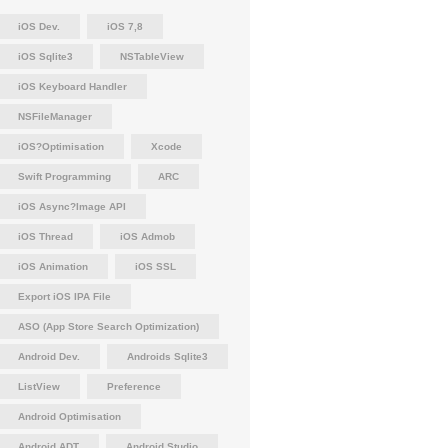
iOS Dev.
iOS 7,8
iOS Sqlite3
NSTableView
iOS Keyboard Handler
NSFileManager
iOS?Optimisation
Xcode
Swift Programming
ARC
iOS Async?Image API
iOS Thread
iOS Admob
iOS Animation
iOS SSL
Export iOS IPA File
ASO (App Store Search Optimization)
Android Dev.
Androids Sqlite3
ListView
Preference
Android Optimisation
Android ADT
Android Studio