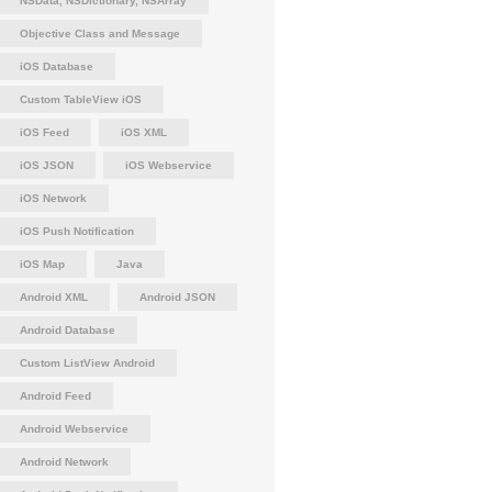
NSData, NSDictionary, NSArray
Objective Class and Message
iOS Database
Custom TableView iOS
iOS Feed
iOS XML
iOS JSON
iOS Webservice
iOS Network
iOS Push Notification
iOS Map
Java
Android XML
Android JSON
Android Database
Custom ListView Android
Android Feed
Android Webservice
Android Network