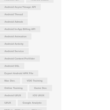
Android Async?Image API
Android Thread
Android Admob
Android In-App Billing API
Android Animation
Android Activity
Android Service
Android Content ProVider
Android SSL
Export Android APK File
Mac Dev.
VDO Training
Online Training
Game Dev.
Android UI/UX
iOS UI/UX
UI/UX
Google Analytic